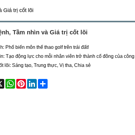
iá trị cốt lõi
nh, Tầm nhìn và Giá trị cốt lõi
: Phổ biến môn thể thao golf trên trái đất!
n: Tạo động lực cho mỗi nhân viên trở thành cổ đông của công 
cốt lõi: Sáng tạo, Trung thực, Vị tha, Chia sẻ
cebook
X
WhatsApp
Pinterest
LinkedIn
Share