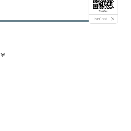
LiveChat
ty!