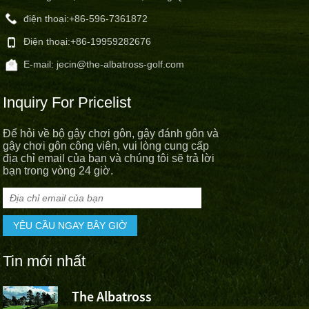
điện thoại:
+86-596-7361872
Điện thoại:
+86-19959282676
E-mail:
jecin@the-albatross-golf.com
Inquiry For Pricelist
Để hỏi về bộ gậy chơi gôn, gậy đánh gôn và
gậy chơi gôn công viên, vui lòng cung cấp
địa chỉ email của bạn và chúng tôi sẽ trả lời
bạn trong vòng 24 giờ.
Tin mới nhất
The Albatross
Đội thể th