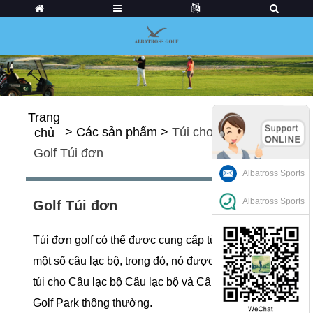
Trang
>
Các sản phẩm
>
Túi chơi gôn
>
chủ
Golf Túi đơn
Albatross Sports
Albatross Sports
Golf Túi đơn
Túi đơn golf có thể được cung cấp từ một hoặc
một số câu lạc bộ, trong đó, nó được chia thành
túi cho Câu lạc bộ Câu lạc bộ và Câu lạc bộ
Golf Park thông thường.