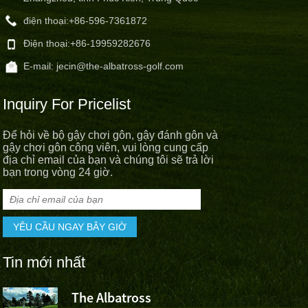
điện thoại:
+86-596-7361872
Điện thoại:
+86-19959282676
E-mail:
jecin@the-albatross-golf.com
Inquiry For Pricelist
Để hỏi về bộ gậy chơi gôn, gậy đánh gôn và
gậy chơi gôn công viên, vui lòng cung cấp
địa chỉ email của bạn và chúng tôi sẽ trả lời
bạn trong vòng 24 giờ.
Tin mới nhất
The Albatross
Đội thể th