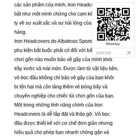
các sản phẩm của mình, Iron Headcovers nổi
bật như một minh chứng cho cam kết của công
ty về sự xuất sắc và sự hài lòng của khách
hàng.
Iron Headcovers do Albatross Sports chế tạo là
phụ kiện bắt buộc phải có đối với bất kỳ người
LiveChat
chơi gôn nào muốn bảo vệ gậy của mình khỏi
trầy xước và mài mòn. Được làm từ vật liệu bền,
vỏ bọc đầu không chỉ bảo vệ gậy của bạn khỏi
bị tổn hại mà còn tăng thêm vẻ bóng bẩy và
chuyên nghiệp cho chiếc túi chơi gôn của bạn.
Một trong những tính năng chính của Iron
Headcovers là dễ lắp đặt và tháo gỡ. Vỏ bọc
đầu được thiết kế với cơ chế đơn giản nhưng
hiệu quả cho phép bạn nhanh chóng gắn và