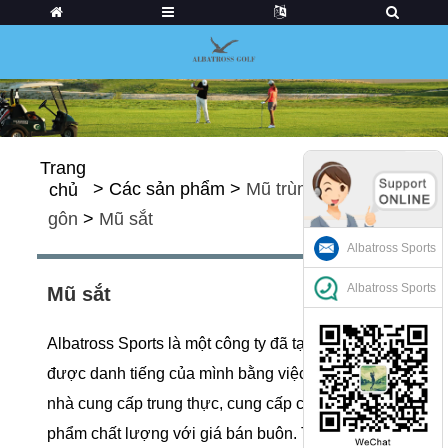
Trang
>
Các sản phẩm
>
Mũ trùm đầu chơi
chủ
gôn
>
Mũ sắt
Albatross Sports
Albatross Sports
Mũ sắt
Albatross Sports là một công ty đã tạo dựng
được danh tiếng của mình bằng việc trở thành
nhà cung cấp trung thực, cung cấp các sản
phẩm chất lượng với giá bán buôn. Trong số