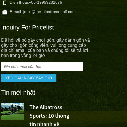
Điện thoại:
+86-19959282676
E-mail:
jecin@the-albatross-golf.com
Inquiry For Pricelist
Để hỏi về bộ gậy chơi gôn, gậy đánh gôn và
gậy chơi gôn công viên, vui lòng cung cấp
địa chỉ email của bạn và chúng tôi sẽ trả lời
bạn trong vòng 24 giờ.
Tin mới nhất
The Albatross
Đội thể th
Sports: 10 thông
Albatross 
i
tin nhanh về
chiến thắng của Wu As