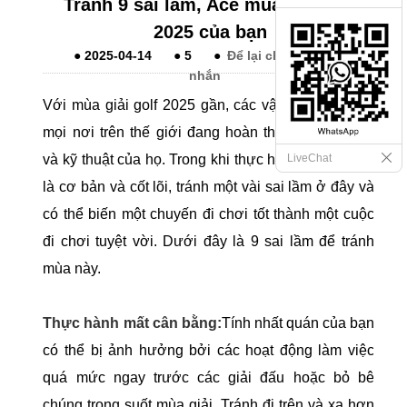
Tránh 9 sai lầm, Ace mùa giải golf
2025 của bạn
●
2025-04-14
●
5
●
Để lại cho tôi một tin
nhắn
Với mùa giải golf 2025 gần, các vận động viên từ
mọi nơi trên thế giới đang hoàn thiện chiến thuật
LiveChat
và kỹ thuật của họ. Trong khi thực hành và cam kết
là cơ bản và cốt lõi, tránh một vài sai lầm ở đây và
có thể biến một chuyến đi chơi tốt thành một cuộc
đi chơi tuyệt vời. Dưới đây là 9 sai lầm để tránh
mùa này.
Thực hành mất cân bằng:
Tính nhất quán của bạn
có thể bị ảnh hưởng bởi các hoạt động làm việc
quá mức ngay trước các giải đấu hoặc bỏ bê
chúng trong suốt mùa giải. Tránh đi trên và xa hơn